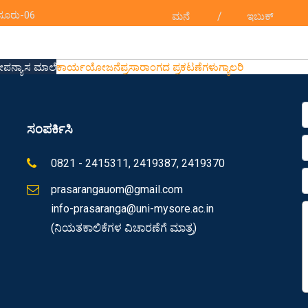
ೈಸೂರು-06
/
ಮನೆ
ಇಬುಕ್
ೋಪನ್ಯಾಸ ಮಾಲೆ
ಕಾರ್ಯಯೋಜನೆ
ಪ್ರಸಾರಾಂಗದ ಪ್ರಕಟಣೆಗಳು
ಗ್ಯಾಲರಿ
ಸಂಪರ್ಕಿಸಿ
0821 - 2415311, 2419387, 2419370
prasarangauom@gmail.com
info-prasaranga@uni-mysore.ac.in
(ನಿಯತಕಾಲಿಕೆಗಳ ವಿಚಾರಣೆಗೆ ಮಾತ್ರ)