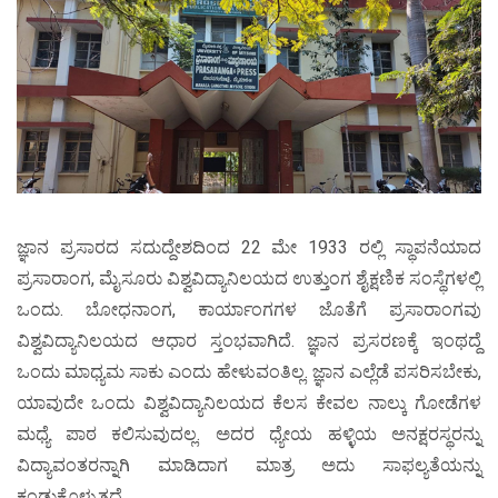
ಜ್ಞಾನ ಪ್ರಸಾರದ ಸದುದ್ದೇಶದಿಂದ 22 ಮೇ 1933 ರಲ್ಲಿ ಸ್ಥಾಪನೆಯಾದ
ಪ್ರಸಾರಾಂಗ, ಮೈಸೂರು ವಿಶ್ವವಿದ್ಯಾನಿಲಯದ ಉತ್ತುಂಗ ಶೈಕ್ಷಣಿಕ ಸಂಸ್ಥೆಗಳಲ್ಲಿ
ಒಂದು. ಬೋಧನಾಂಗ, ಕಾರ್ಯಾಂಗಗಳ ಜೊತೆಗೆ ಪ್ರಸಾರಾಂಗವು
ವಿಶ್ವವಿದ್ಯಾನಿಲಯದ ಆಧಾರ ಸ್ತಂಭವಾಗಿದೆ. ಜ್ಞಾನ ಪ್ರಸರಣಕ್ಕೆ ಇಂಥದ್ದೆ
ಒಂದು ಮಾಧ್ಯಮ ಸಾಕು ಎಂದು ಹೇಳುವಂತಿಲ್ಲ. ಜ್ಞಾನ ಎಲ್ಲೆಡೆ ಪಸರಿಸಬೇಕು,
ಯಾವುದೇ ಒಂದು ವಿಶ್ವವಿದ್ಯಾನಿಲಯದ ಕೆಲಸ ಕೇವಲ ನಾಲ್ಕು ಗೋಡೆಗಳ
ಮಧ್ಯೆ ಪಾಠ ಕಲಿಸುವುದಲ್ಲ. ಅದರ ಧ್ಯೇಯ ಹಳ್ಳಿಯ ಅನಕ್ಷರಸ್ಥರನ್ನು
ವಿದ್ಯಾವಂತರನ್ನಾಗಿ ಮಾಡಿದಾಗ ಮಾತ್ರ ಅದು ಸಾಫಲ್ಯತೆಯನ್ನು
ಕಂಡುಕೊಳ್ಳುತ್ತದೆ.