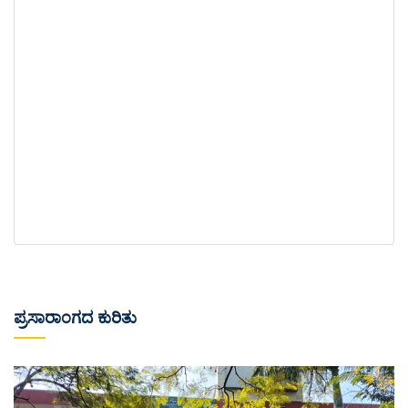
ಪ್ರಬುದ್ಧ ಕರ್ಣಾಟಕ ಶತಮಾನೋತ್ಸವ, ಮಾನವಿಕ ಮತ್ತು ವಿಜ್ಞಾನ
ಕರ್ಣಾಟಕ ಸುವರ್ಣ ಮಹೋತ್ಸವ ಆಚರಣೆಯ ವರ್ಷ - 2021
ಪ್ರಸಾರಾಂಗದ ಕುರಿತು