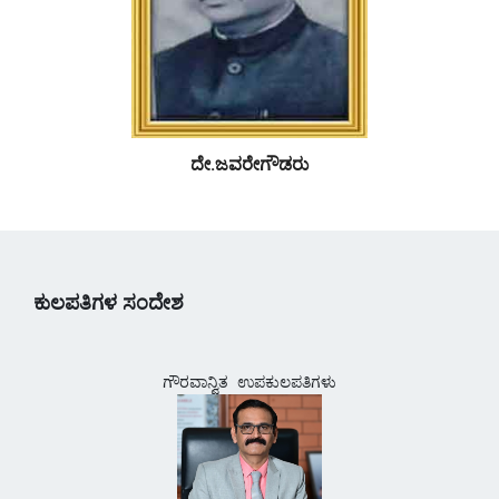
ದೇ.ಜವರೇಗೌಡರು
ಕುಲಪತಿಗಳ ಸಂದೇಶ
ಗೌರವಾನ್ವಿತ ಉಪಕುಲಪತಿಗಳು