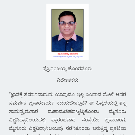
ಪ್ರೊ.ನಂಜಯ್ಯ ಹೊಂಗನೂರು
ನಿರ್ದೇಶಕರು
ಜ್ಞಾನಕ್ಕೆ ಸಮಾನವಾದುದು ಯಾವುದೂ ಇಲ್ಲ ಎಂದಾದ ಮೇಲೆ ಅದರ
ಸಮರ್ಪಕ ಪ್ರಸಾರಕಾರ್ಯ ನಡೆಯಬೇಕಲ್ಲವೆ? ಈ ಹಿನ್ನೆಲೆಯಲ್ಲಿ ತನ್ನ
ಸಾಮಥ್ರ್ಯನುಸಾರ ಮಹಾಮಣಿಹವನ್ನಿಟ್ಟುಕೊಂಡು ಮೈಸೂರು
ವಿಶ್ವವಿದ್ಯಾನಿಲಯದಲ್ಲಿ ಪ್ರಾರಂಭವಾದ ಸಂಸ್ಥೆಯೇ ಪ್ರಸಾರಾಂಗ.
ಮೈಸೂರು ವಿಶ್ವವಿದ್ಯಾನಿಲಯವು ನಡೆಸಿಕೊಂಡು ಬರುತ್ತಿದ್ದ ಪ್ರಕಟಣಾ