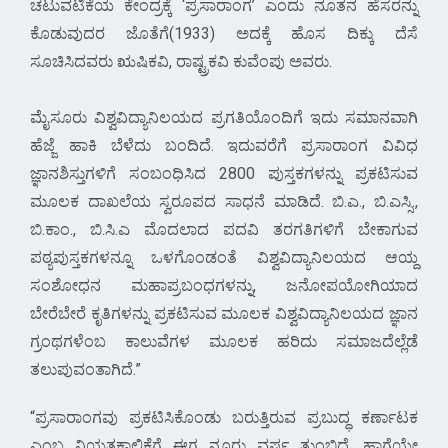
ಚಟುವಟಿಕೆಯ ಕೇಂದ್ರಕ್ಕೆ ‘ಪ್ರಸಾರಾಂಗ’ ಎಂದು ನೂತನ ಹೆಸರನ್ನು
ಕೊಡುವುದರ ಜೊತೆಗೆ(1933) ಅದಕ್ಕೆ ಹೊಸ ದಿಕ್ಕು ದೆಸೆ
ಸೂಚಿಸಿದವರು ಋಷಿಕವಿ, ರಾಷ್ಟ್ರಕವಿ ಕುವೆಂಪು ಅವರು.
ಮೈಸೂರು ವಿಶ್ವವಿದ್ಯಾನಿಲಯದ ಪ್ರಗತಿಯೊಂದಿಗೆ ಇದು ಸಮಾನವಾಗಿ
ಹೆಜ್ಜೆ ಹಾಕಿ ಬೆಳೆದು ಬಂದಿದೆ. ಇದುವರೆಗೆ ಪ್ರಸಾರಾಂಗ ವಿವಿಧ
ಜ್ಞಾನಶಿಸ್ತುಗಳಿಗೆ ಸಂಬಂಧಿಸಿದ 2800 ಪುಸ್ತಕಗಳನ್ನು ಪ್ರಕಟಿಸುವ
ಮೂಲಕ ದಾಖಲೆಯ ಸ್ವರೂಪದ ಸಾಧನೆ ಮಾಡಿದೆ. ಬಿ.ಎ., ಬಿ.ಎಸ್ಸಿ.,
ಬಿ.ಕಾಂ., ಬಿ.ಸಿ.ಎ ಮೊದಲಾದ ಪದವಿ ತರಗತಿಗಳಿಗೆ ಬೇಕಾಗುವ
ಪಠ್ಯಪುಸ್ತಕಗಳನ್ನೂ ಒಳಗೊಂಡಂತೆ ವಿಶ್ವವಿದ್ಯಾನಿಲಯದ ಆಯ್ದ
ಸಂಶೋಧನ ಮಹಾಪ್ರಬಂಧಗಳನ್ನು, ಜನೋಪಯೋಗಿಯಾದ
ಬೇರೆಬೇರೆ ಕೃತಿಗಳನ್ನು ಪ್ರಕಟಿಸುವ ಮೂಲಕ ವಿಶ್ವವಿದ್ಯಾನಿಲಯದ ಜ್ಞಾನ
ಗ್ರಂಥಗಳೆಂಬ ಕಾಲುವೆಗಳ ಮೂಲಕ ಹರಿದು ಸಮಾಜದೆಲ್ಲೆಡೆ
ತಲುಪುವಂತಾಗಿದೆ.
ಪ್ರಸಾರಾಂಗವು ಪ್ರಕಟಿಸಿಕೊಂಡು ಬರುತ್ತಿರುವ ಪ್ರಬುದ್ಧ ಕರ್ಣಾಟಕ
ಎಂಬ ನಿಯತಕಾಲಿಕೆಗೆ ಈಗ ನೂರು ವರ್ಷ ತುಂಬಿದೆ. ಹಾಗೆಯೇ