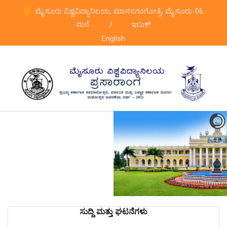
ಮೈಸೂರು ವಿಶ್ವವಿದ್ಯಾನಿಲಯ, ಮಾನಸಗಂಗೋತ್ರಿ, ಮೈಸೂರು-06
/
ಮನೆ
ಇಬುಕ್
English
ಸುದ್ದಿ ಮತ್ತು ಘಟನೆಗಳು